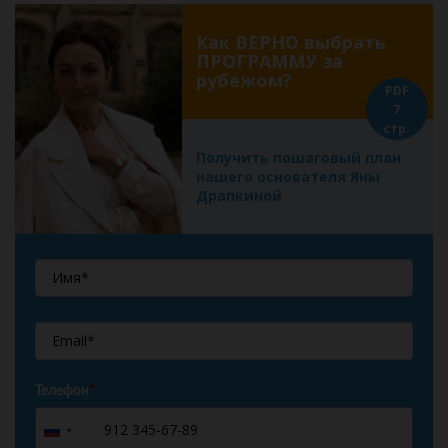
Как ВЕРНО выбрать
ПРОГРАММУ за
рубежом?
PDF
7
стр.
Получить пошаговый план
нашего основателя Яны
Драпкиной
Телефон
*
+7
Russia