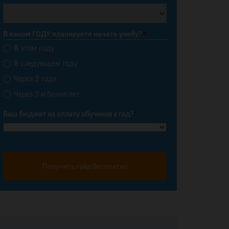
В каком ГОДУ планируете начать учебу?
*
В этом году
В следующем году
Через 2 года
Через 3 и более лет
Ваш бюджет на оплату обучения в год?
*
Получить гайд бесплатно