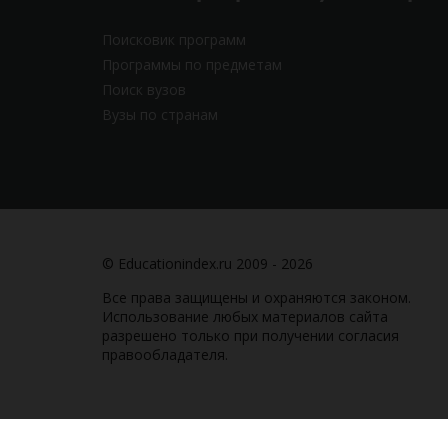
Поисковик программ
Программы по предметам
Поиск вузов
Вузы по странам
© Educationindex.ru 2009 - 2026
Все права защищены и охраняются законом.
Использование любых материалов сайта
разрешено только при получении согласия
правообладателя.