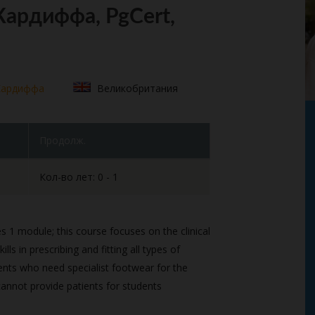
Кардиффа, PgCert,
Кардиффа
Великобритания
Продолж.
Кол-во лет: 0 - 1
s 1 module; this course focuses on the clinical
ls in prescribing and fitting all types of
ents who need specialist footwear for the
annot provide patients for students