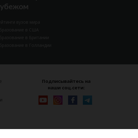
рубежом
ейтинги вузов мира
бразование в США
бразование в Британии
бразование в Голландии
Подписывайтесь на
е
наши соц.сети:
и