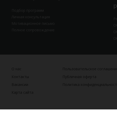
Подбор программ
Личная консультация
Р
Мотивационное письмо
О
Полное сопровождение
О
О
О нас
Пользовательское соглашени
Контакты
Публичная оферта
Вакансии
Политика конфиденциальност
Карта сайта