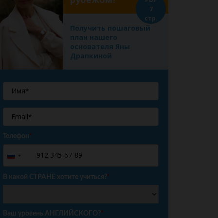
7
стр.
Получить пошаговый
план нашего
основателя Яны
Драпкиной
Телефон
*
+7
Russia
+7
В какой СТРАНЕ хотите учиться?
*
Ваш уровень АНГЛИЙСКОГО?
*