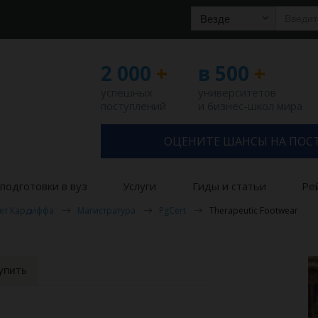
Везде
2 000
+
в 500
+
успешных
университетов
поступлений
и бизнес-школ мира
ОЦЕНИТЕ ШАНСЫ НА ПОС
подготовки в вуз
Услуги
Гиды и статьи
Ре
ет Кардиффа
Магистратура
PgCert
Therapeutic Footwear
упить