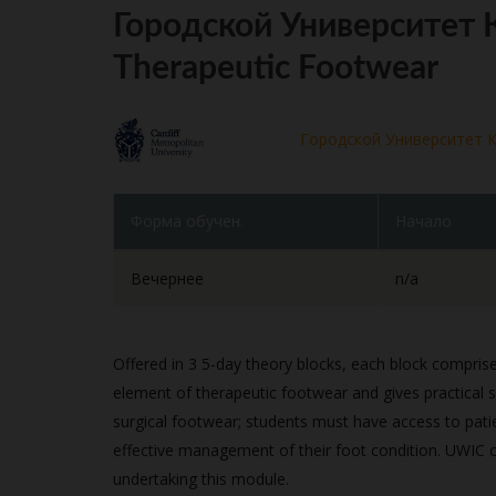
Городской Университет 
Therapeutic Footwear
Городской Университет 
Форма обучен.
Начало
Вечернее
n/a
Offered in 3 5-day theory blocks, each block comprise
element of therapeutic footwear and gives practical skil
surgical footwear; students must have access to pati
effective management of their foot condition. UWIC c
undertaking this module.