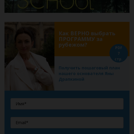
Как ВЕРНО выбрать
ПРОГРАММУ за
рубежом?
PDF
7
стр.
Получить пошаговый план
нашего основателя Яны
Драпкиной