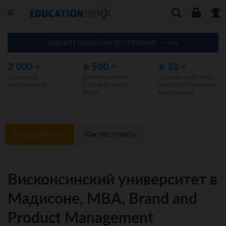
ОЦЕНИТЕ ШАНСЫ НА ПОСТУПЛЕНИЕ
2 000
+
в 500
+
в 30
+
успешных
университетов
странах работают
поступлений
и бизнес-школ
после учебы наши
мира
выпускники
О программме
Как поступить
Висконсинский университет в
Мадисоне, MBA, Brand and
Product Management