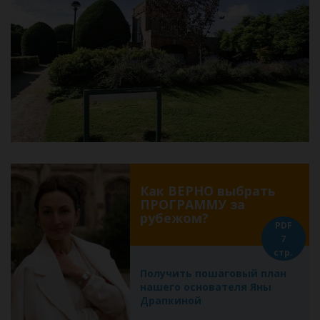
Как ВЕРНО выбрать
ПРОГРАММУ за
рубежом?
PDF
7
стр.
Получить пошаговый план
нашего основателя Яны
Драпкиной