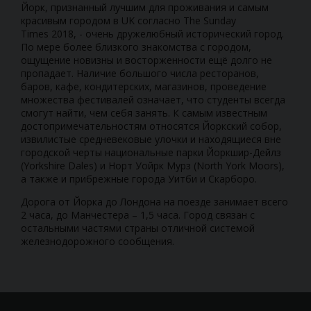
Йорк, признанный лучшим для проживания и самым
красивым городом в UK согласно The Sunday
Times 2018, - очень дружелюбный исторический город.
По мере более близкого знакомства с городом,
ощущение новизны и восторженности ещё долго не
пропадает. Наличие большого числа ресторанов,
баров, кафе, кондитерских, магазинов, проведение
множества фестивалей означает, что студенты всегда
смогут найти, чем себя занять. К самым известным
достопримечательностям относятся Йоркский собор,
извилистые средневековые улочки и находящиеся вне
городской черты национальные парки Йоркшир-Дейлз
(Yorkshire Dales) и Норт Уойрк Мурз (North York Moors),
а также и прибрежные города Уитби и Скарборо.
Дорога от Йорка до Лондона на поезде занимает всего
2 часа, до Манчестера – 1,5 часа. Город связан с
остальными частями страны отличной системой
железнодорожного сообщения.