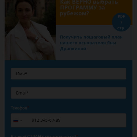
Как ВЕРНО выбрать
ПРОГРАММУ за
рубежом?
PDF
7
стр.
Получить пошаговый план
нашего основателя Яны
Драпкиной
Телефон
*
+7
Russia
+7