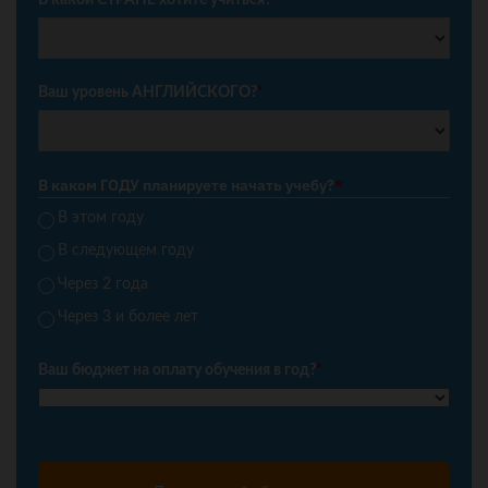
В какой СТРАНЕ хотите учиться?
*
Ваш уровень АНГЛИЙСКОГО?
*
В каком ГОДУ планируете начать учебу?
*
В этом году
В следующем году
Через 2 года
Через 3 и более лет
Ваш бюджет на оплату обучения в год?
*