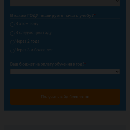
В каком ГОДУ планируете начать учебу?
*
В этом году
В следующем году
Через 2 года
Через 3 и более лет
Ваш бюджет на оплату обучения в год?
*
Получить гайд бесплатно