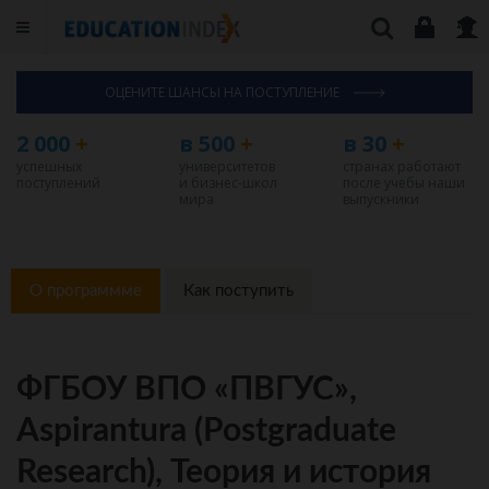
ОЦЕНИТЕ ШАНСЫ НА ПОСТУПЛЕНИЕ
2 000
+
в 500
+
в 30
+
успешных
университетов
странах работают
поступлений
и бизнес-школ
после учебы наши
мира
выпускники
О программме
Как поступить
ФГБОУ ВПО «ПВГУС»,
Aspirantura (Postgraduate
Research), Теория и история