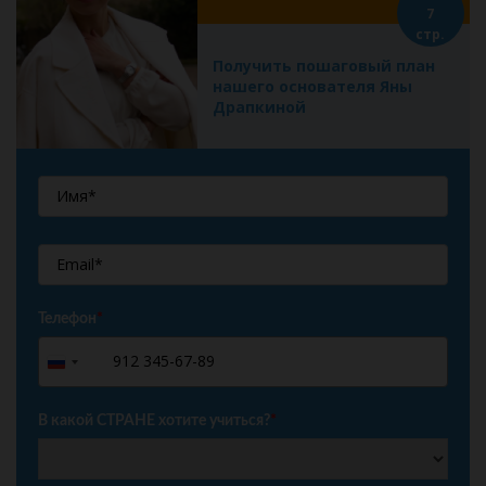
7
стр.
Получить пошаговый план
нашего основателя Яны
Драпкиной
Телефон
*
+7
Russia
+7
В какой СТРАНЕ хотите учиться?
*