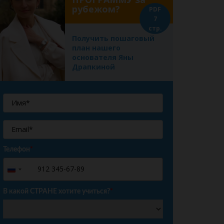
рубежом?
PDF
7
стр.
Получить пошаговый
план нашего
основателя Яны
Драпкиной
Телефон
*
+7
Russia
+7
В какой СТРАНЕ хотите учиться?
*