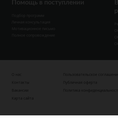
Помощь в поступлении
В
Подбор программ
Личная консультация
Р
Мотивационное письмо
О
Полное сопровождение
О
О
О нас
Пользовательское соглашени
Контакты
Публичная оферта
Вакансии
Политика конфиденциальност
Карта сайта