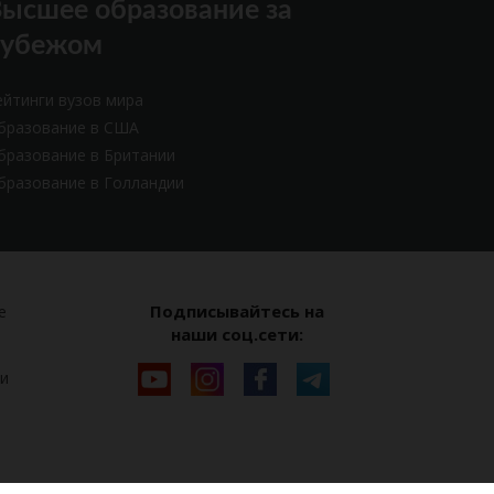
ысшее образование за
рубежом
ейтинги вузов мира
бразование в США
бразование в Британии
бразование в Голландии
Подписывайтесь на
е
наши соц.сети:
и