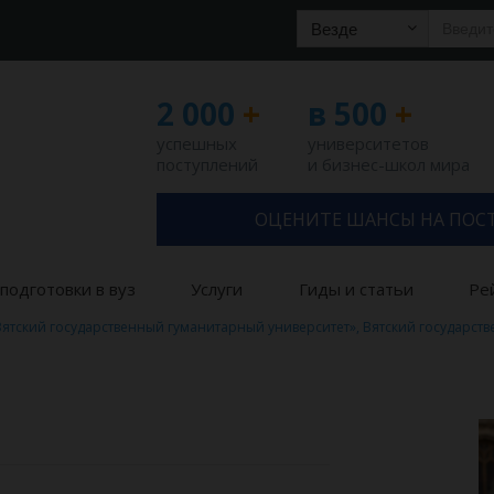
Везде
2 000
+
в 500
+
успешных
университетов
поступлений
и бизнес-школ мира
ОЦЕНИТЕ ШАНСЫ НА ПОС
подготовки в вуз
Услуги
Гиды и статьи
Ре
Вятский государственный гуманитарный университет», Вятский государст