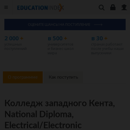
ОЦЕНИТЕ ШАНСЫ НА ПОСТУПЛЕНИЕ
2 000
+
в 500
+
в 30
+
успешных
университетов
странах работают
поступлений
и бизнес-школ
после учебы наши
мира
выпускники
О программме
Как поступить
Колледж западного Кента,
National Diploma,
Electrical/Electronic