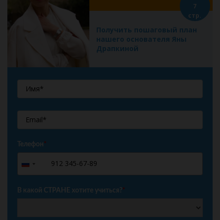
7
стр.
Получить пошаговый план
нашего основателя Яны
Драпкиной
Телефон
*
+7
Russia
+7
В какой СТРАНЕ хотите учиться?
*