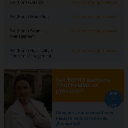
BA (Hons) Design
Посмотреть программу
BA (Hons) Marketing
Посмотреть программу
BA (Hons) Business
Посмотреть программу
Management
BA (Hons) Hospitality &
Посмотреть программу
Tourism Management
Как ВЕРНО выбрать
ПРОГРАММУ за
рубежом?
PDF
7
стр.
Получить пошаговый план
нашего основателя Яны
Драпкиной