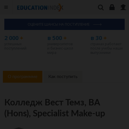
ОЦЕНИТЕ ШАНСЫ НА ПОСТУПЛЕНИЕ
2 000
+
в 500
+
в 30
+
успешных
университетов
странах работают
поступлений
и бизнес-школ
после учебы наши
мира
выпускники
О программме
Как поступить
Колледж Вест Темз, BA
(Hons), Specialist Make-up