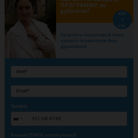
ПРОГРАММУ за
рубежом?
PDF
7
стр.
Получить пошаговый план
нашего основателя Яны
Драпкиной
Телефон
*
+7
Russia
+7
В какой СТРАНЕ хотите учиться?
*