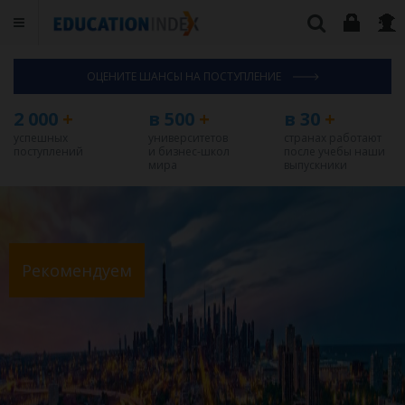
ОЦЕНИТЕ ШАНСЫ НА ПОСТУПЛЕНИЕ
2 000
+
в 500
+
в 30
+
успешных
университетов
странах работают
поступлений
и бизнес-школ
после учебы наши
мира
выпускники
Рекомендуем