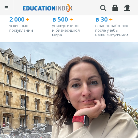
2 000
+
в 500
+
в 30
+
успешных
университетов
странах работают
поступлений
и бизнес-школ
после учебы
мира
наши выпускники