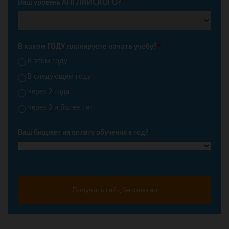
Ваш уровень АНГЛИЙСКОГО?
*
В каком ГОДУ планируете начать учебу?
*
В этом году
В следующем году
Через 2 года
Через 3 и более лет
Ваш бюджет на оплату обучения в год?
*
Получить гайд бесплатно