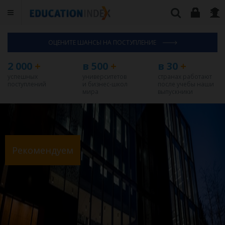
ОЦЕНИТЕ ШАНСЫ НА ПОСТУПЛЕНИЕ
2 000
+
в 500
+
в 30
+
успешных
университетов
странах работают
поступлений
и бизнес-школ
после учебы наши
мира
выпускники
Рекомендуем