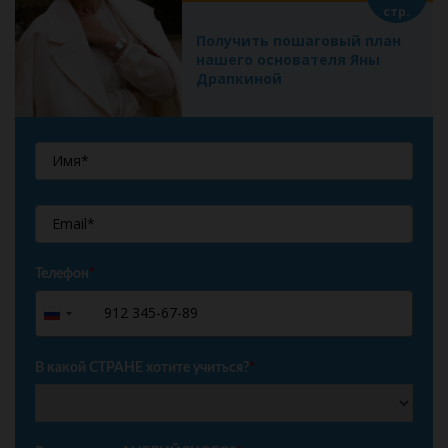
стр.
Получить пошаговый план
нашего основателя Яны
Драпкиной
Телефон
*
+7
Russia
+7
В какой СТРАНЕ хотите учиться?
*