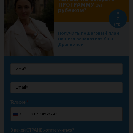
ПРОГРАММУ за
рубежом?
PDF
7
стр.
Получить пошаговый план
нашего основателя Яны
Драпкиной
Телефон
*
+7
Russia
+7
В какой СТРАНЕ хотите учиться?
*