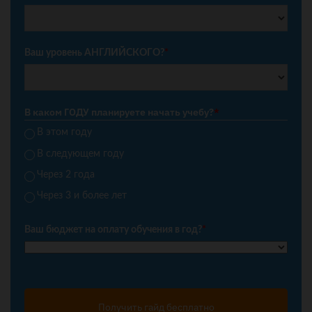
Ваш уровень АНГЛИЙСКОГО?
*
В каком ГОДУ планируете начать учебу?
*
В этом году
В следующем году
Через 2 года
Через 3 и более лет
Ваш бюджет на оплату обучения в год?
*
Получить гайд бесплатно