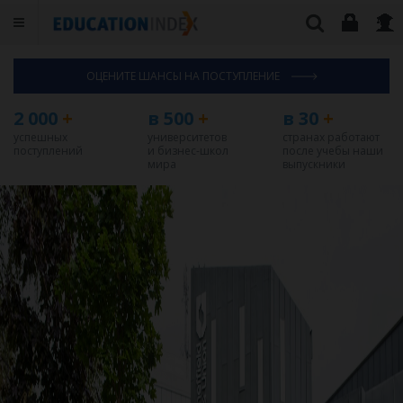
ОЦЕНИТЕ ШАНСЫ НА ПОСТУПЛЕНИЕ
2 000
+
в 500
+
в 30
+
успешных
университетов
странах работают
поступлений
и бизнес-школ
после учебы наши
мира
выпускники