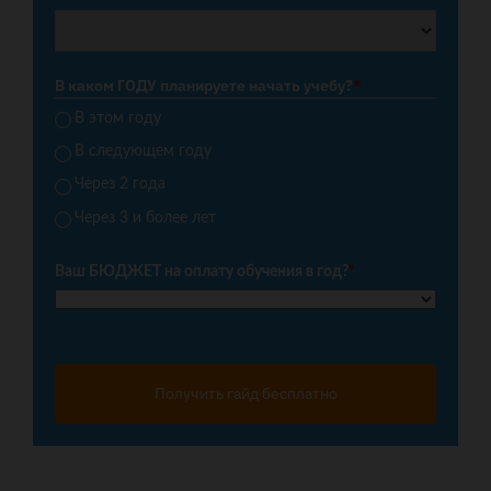
В каком ГОДУ планируете начать учебу?
*
В этом году
В следующем году
Через 2 года
Через 3 и более лет
Ваш БЮДЖЕТ на оплату обучения в год?
*
Получить гайд бесплатно