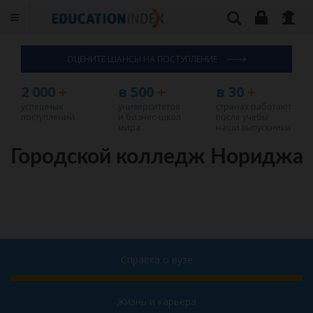
ОЦЕНИТЕ ШАНСЫ НА ПОСТУПЛЕНИЕ
2 000
+
в 500
+
в 30
+
успешных
университетов
странах работают
поступлений
и бизнес-школ
после учебы
мира
наши выпускники
Городской колледж Нориджа
Справка о вузе
Жизнь и карьера