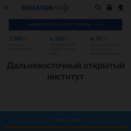
ОЦЕНИТЕ ШАНСЫ НА ПОСТУПЛЕНИЕ
2 000
+
в 500
+
в 30
+
успешных
университетов
странах работают
поступлений
и бизнес-школ
после учебы
мира
наши выпускники
Дальневосточный открытый
институт
Справка о вузе