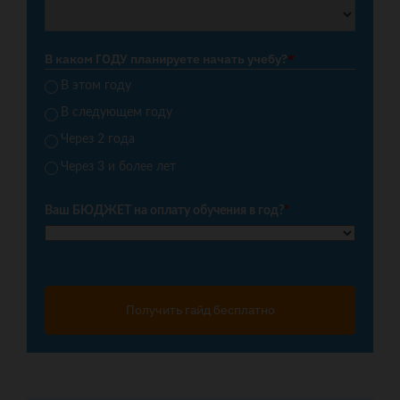
В каком ГОДУ планируете начать учебу?
*
В этом году
В следующем году
Через 2 года
Через 3 и более лет
Ваш БЮДЖЕТ на оплату обучения в год?
*
Получить гайд бесплатно