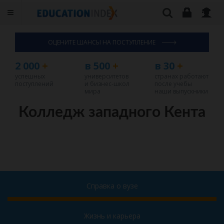
ОЦЕНИТЕ ШАНСЫ НА ПОСТУПЛЕНИЕ
2 000
+
в 500
+
в 30
+
успешных
университетов
странах работают
поступлений
и бизнес-школ
после учебы
мира
наши выпускники
Колледж западного Кента
Справка о вузе
Жизнь и карьера