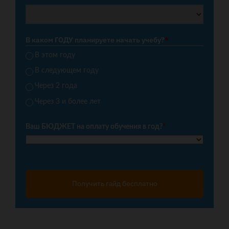
В каком ГОДУ планируете начать учебу?
*
В этом году
В следующем году
Через 2 года
Через 3 и более лет
Ваш БЮДЖЕТ на оплату обучения в год?
*
Получить гайд бесплатно