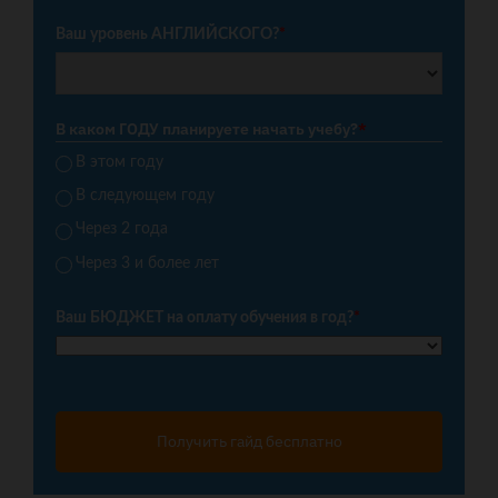
Ваш уровень АНГЛИЙСКОГО?
*
В каком ГОДУ планируете начать учебу?
*
В этом году
В следующем году
Через 2 года
Через 3 и более лет
Ваш БЮДЖЕТ на оплату обучения в год?
*
Получить гайд бесплатно