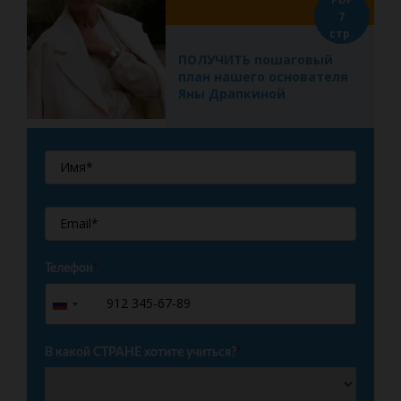
7
стр.
ПОЛУЧИТЬ пошаговый
план нашего основателя
Яны Драпкиной
Телефон
*
+7
Russia
+7
В какой СТРАНЕ хотите учиться?
*