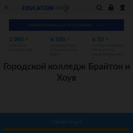
ОЦЕНИТЕ ШАНСЫ НА ПОСТУПЛЕНИЕ
2 000
+
в 500
+
в 30
+
успешных
университетов
странах работают
поступлений
и бизнес-школ
после учебы
мира
наши выпускники
Городской колледж Брайтон и
Хоув
Справка о вузе