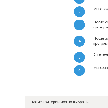
Мы свяж
2
После о
3
критери
После з
4
програм
В течен
5
Мы созв
6
Какие критерии можно выбрать?