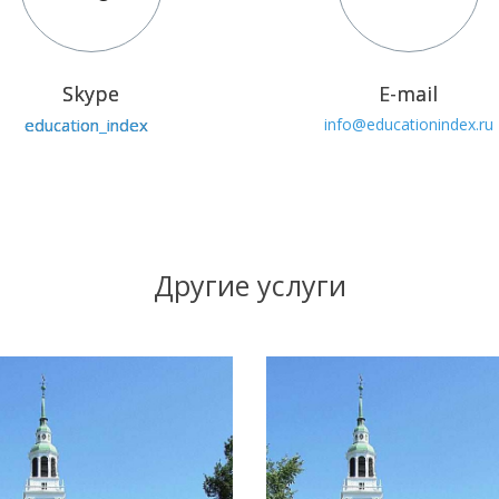
Skype
E-mail
education_index
info@educationindex.ru
Другие услуги