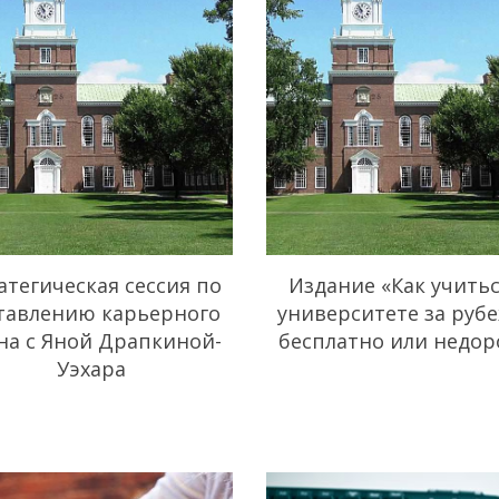
атегическая сессия по
Издание «Как учитьс
тавлению карьерного
университете за руб
на с Яной Драпкиной-
бесплатно или недор
Уэхара