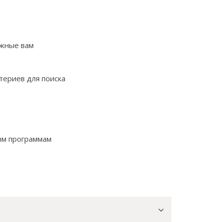
ажные вам
териев для поиска
ым программам