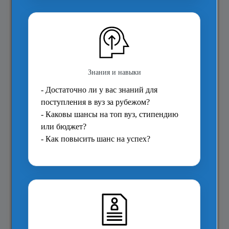
Право
Социальные науки
Технологии
Языки Азии, Африки, Америк
Австралии
Языки и культура Европы
Интересующий уровень образования?
*
Подготовка в вуз
Первое высшее
Магистратура
MBA
Аспирантура
A-levels
Курсы английского
Короткие курсы
Довузовские программы