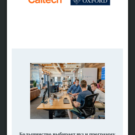
Поисковик программ
Программы по предметам
Поиск вузов
Вузы по странам
Помощь в поступлении
Подбор программ
Личная консультация
Мотивационное письмо
Полное сопровождение
Высшее образование за рубежом
Рейтинги вузов мира
Образование в США
Образование в Британии
Образование в Голландии