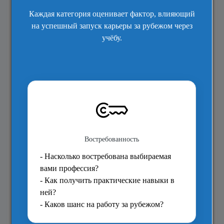
Текущее образование
Что хотите изучать?
*
Архитектура и строительство
Бизнес и управление
Биологические науки
Ветеринария, сельск хоз-во
Естественные науки
Инженерное дело
Искусство и дизайн
История и философия
Лингвистика английского
Массовые коммуникации
Математика, вычислит. техн.
Медицина и стоматология
Медицина: близкие предметы
Педагогика и преподавание