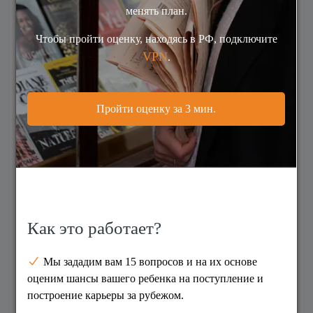
Ваше имя
*
Фамилия
Год рождения
*
Страна проживания
*
Страна
Email
*