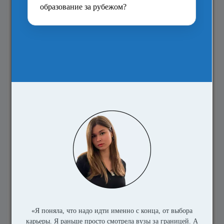
Укажите канал связи для получения
информации от Aston University
*
Email
Телефон
SMS сообщение
Предоставляя свои данные, вы даёте согласие
Education
Index
направлять вам информацию, в том числе о
программах университетов, мероприятиях,
финансировании учебы, студенческой жизни, проживании,
карьере и о своих услугах.
Education Index
обязуется не
продавать или передавать ваши данные для стороннего
маркетинга, но может работать с партнерами для
организации пересылки вам информации
Aston University
.
Вы можете отказаться от получения информации в любое