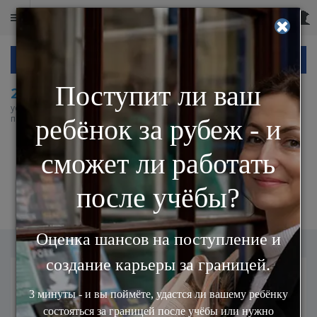
ОЦЕНИТЕ ШАНСЫ НА ПОСТУПЛЕНИЕ
2 000
+
в 500
+
в 30
+
успешных
университетов
странах работают
поступлений
и бизнес-школ
после учебы наши
мира
выпускники
Отправить вопрос в
Университет Астон
Персональные данные