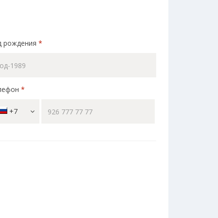
д рождения
*
лефон
*
+7