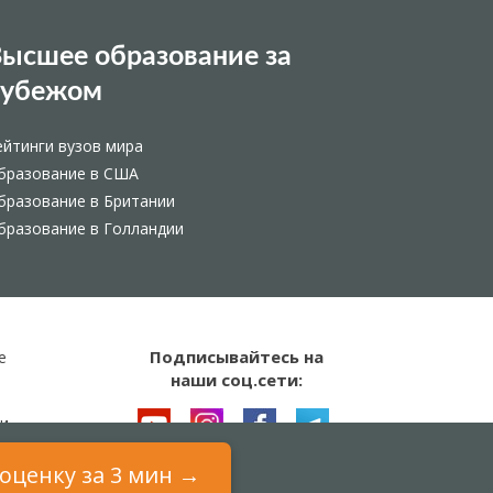
ысшее образование за
рубежом
ейтинги вузов мира
бразование в США
бразование в Британии
бразование в Голландии
Подписывайтесь на
е
наши соц.сети:
и
оценку за 3 мин →