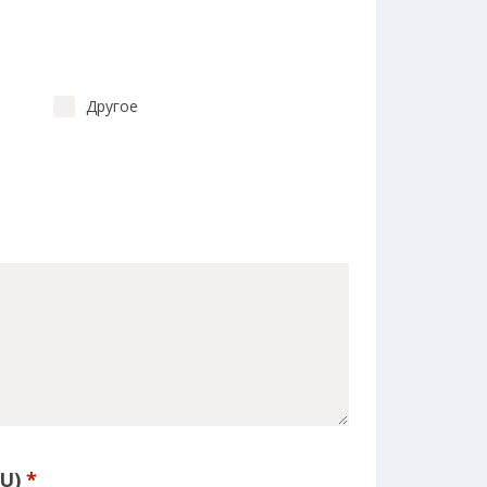
Другое
MU)
*