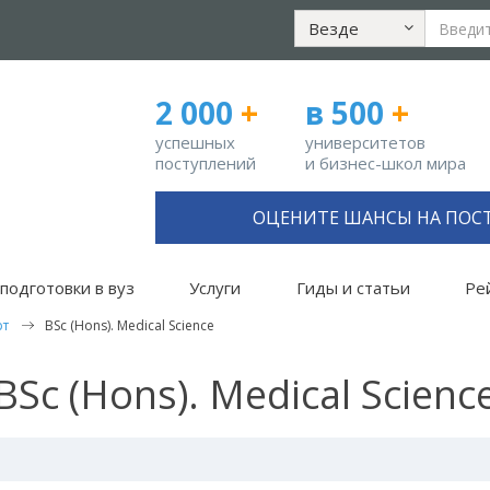
Везде
2 000
+
в 500
+
успешных
университетов
поступлений
и бизнес-школ мира
ОЦЕНИТЕ ШАНСЫ НА ПОС
подготовки в вуз
Услуги
Гиды и статьи
Ре
рт
BSc (Hons). Medical Science
BSc (Hons). Medical Scienc