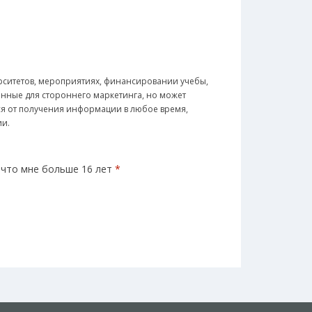
рситетов, мероприятиях, финансировании учебы,
анные для стороннего маркетинга, но может
ься от получения информации в любое время,
ии.
 что мне больше 16 лет
*