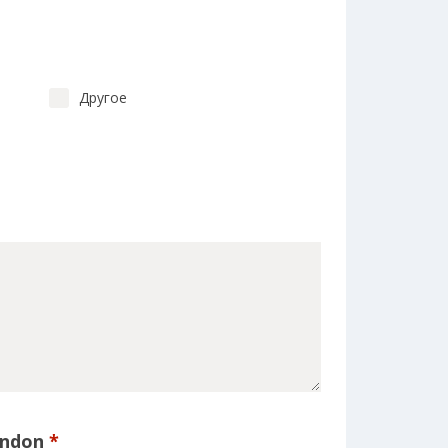
Другое
ondon
*