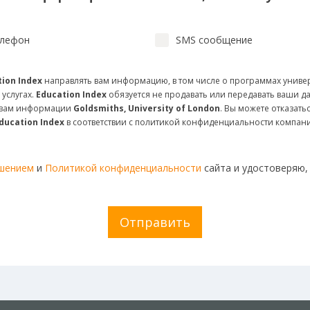
лефон
SMS сообщение
ion Index
направлять вам информацию, в том числе о программах униве
 услугах.
Education Index
обязуется не продавать или передавать ваши д
и вам информации
Goldsmiths, University of London
. Вы можете отказат
ducation Index
в соответствии с политикой конфиденциальности компан
ашением
и
Политикой конфиденциальности
сайта и удостоверяю,
Отправить