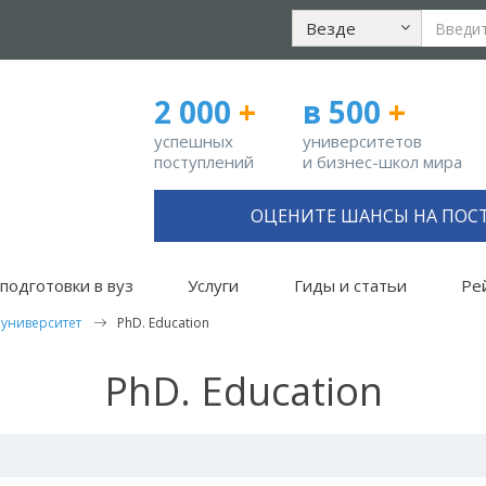
Везде
2 000
+
в 500
+
успешных
университетов
поступлений
и бизнес-школ мира
ОЦЕНИТЕ ШАНСЫ НА ПОС
подготовки в вуз
Услуги
Гиды и статьи
Ре
 университет
PhD. Education
PhD. Education