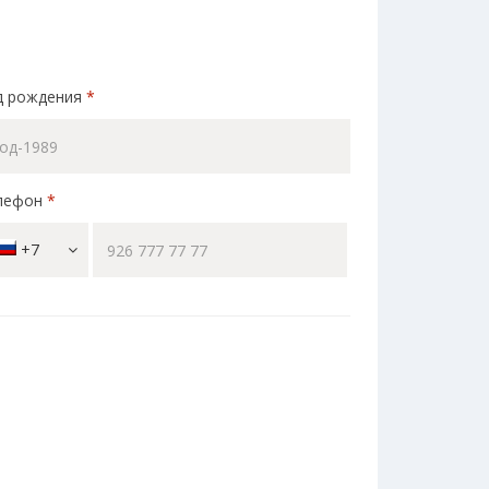
д рождения
*
лефон
*
+7