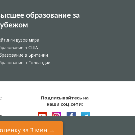
ысшее образование за
рубежом
ейтинги вузов мира
бразование в США
бразование в Британии
бразование в Голландии
Подписывайтесь на
е
наши соц.сети:
и
оценку за 3 мин →