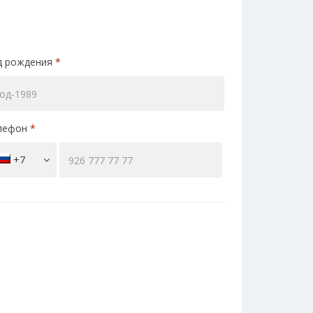
д рождения
*
лефон
*
+7