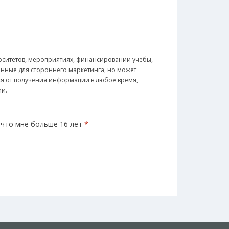
рситетов, мероприятиях, финансировании учебы,
анные для стороннего маркетинга, но может
ься от получения информации в любое время,
ии.
 что мне больше 16 лет
*