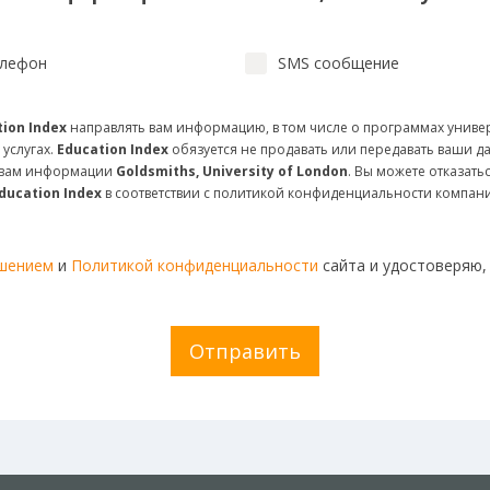
лефон
SMS сообщение
ion Index
направлять вам информацию, в том числе о программах униве
 услугах.
Education Index
обязуется не продавать или передавать ваши д
и вам информации
Goldsmiths, University of London
. Вы можете отказат
ducation Index
в соответствии с политикой конфиденциальности компан
ашением
и
Политикой конфиденциальности
сайта и удостоверяю,
Отправить