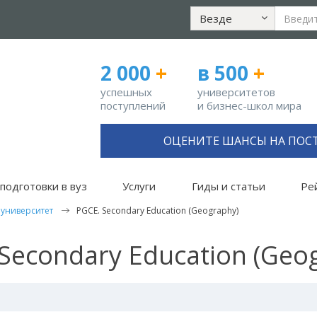
Везде
2 000
+
в 500
+
успешных
университетов
поступлений
и бизнес-школ мира
ОЦЕНИТЕ ШАНСЫ НА ПОС
подготовки в вуз
Услуги
Гиды и статьи
Ре
 университет
PGCE. Secondary Education (Geography)
Secondary Education (Geo