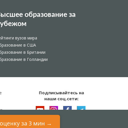
ысшее образование за
рубежом
ейтинги вузов мира
бразование в США
бразование в Британии
бразование в Голландии
Подписывайтесь на
е
наши соц.сети:
и
оценку за 3 мин →