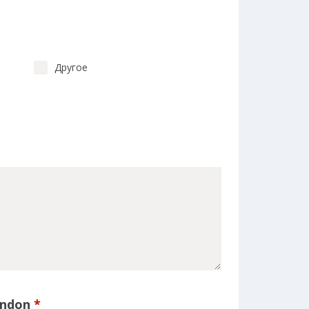
Другое
ondon
*