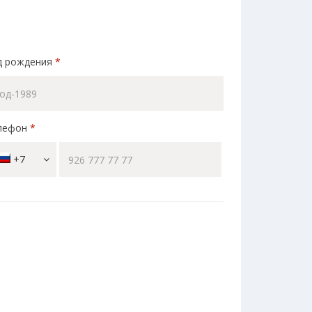
д рождения
*
лефон
*
+7