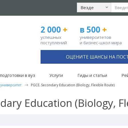
Везде
2 000
+
в 500
+
успешных
университетов
поступлений
и бизнес-школ мира
ОЦЕНИТЕ ШАНСЫ НА ПОС
подготовки в вуз
Услуги
Гиды и статьи
Ре
 университет
PGCE. Secondary Education (Biology, Flexible Route)
ary Education (Biology, Fl