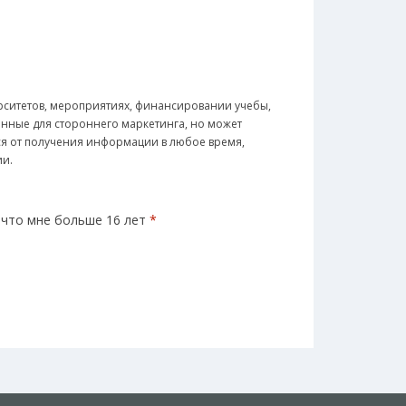
рситетов, мероприятиях, финансировании учебы,
анные для стороннего маркетинга, но может
ься от получения информации в любое время,
ии.
 что мне больше 16 лет
*