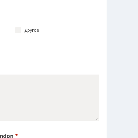
Другое
ondon
*