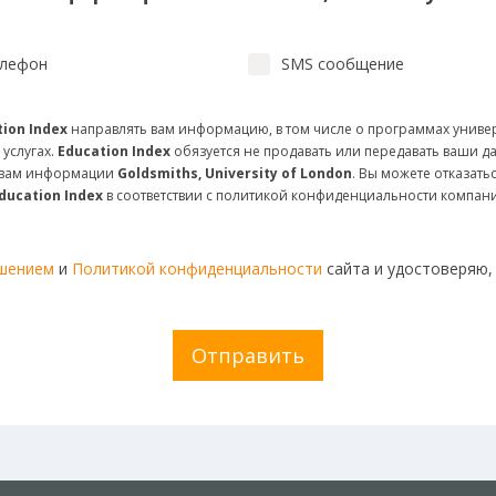
лефон
SMS сообщение
ion Index
направлять вам информацию, в том числе о программах униве
 услугах.
Education Index
обязуется не продавать или передавать ваши д
и вам информации
Goldsmiths, University of London
. Вы можете отказат
ducation Index
в соответствии с политикой конфиденциальности компан
ашением
и
Политикой конфиденциальности
сайта и удостоверяю,
Отправить