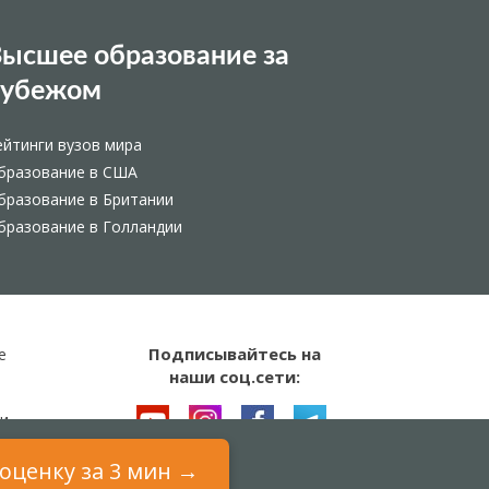
ысшее образование за
рубежом
ейтинги вузов мира
бразование в США
бразование в Британии
бразование в Голландии
Подписывайтесь на
е
наши соц.сети:
и
оценку за 3 мин →