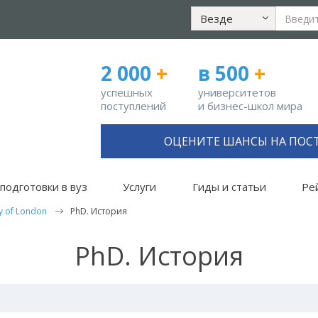
Везде
2 000
+
в 500
+
успешных
университетов
поступлений
и бизнес-школ мира
ОЦЕНИТЕ ШАНСЫ НА ПОС
подготовки в вуз
Услуги
Гиды и статьи
Ре
ty of London
PhD. История
PhD. История