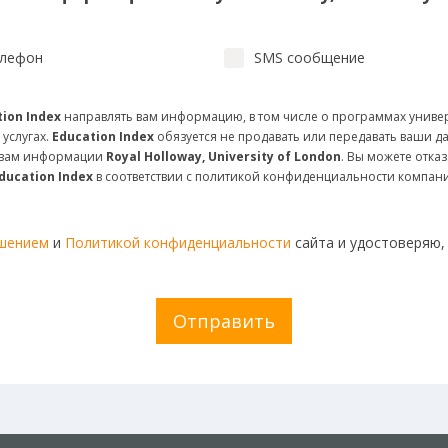
лефон
SMS сообщение
ion Index
направлять вам информацию, в том числе о программах униве
 услугах.
Education Index
обязуется не продавать или передавать ваши д
и вам информации
Royal Holloway, University of London
. Вы можете отка
ducation Index
в соответствии с политикой конфиденциальности компан
ашением
и
Политикой конфиденциальности
сайта и удостоверяю,
Отправить