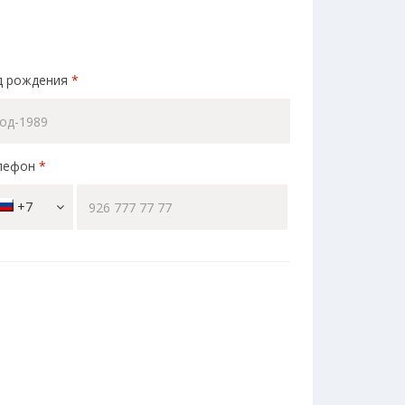
д рождения
*
лефон
*
+7