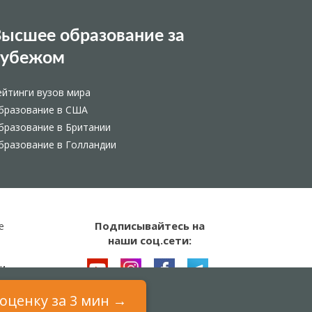
ысшее образование за
рубежом
ейтинги вузов мира
бразование в США
бразование в Британии
бразование в Голландии
Подписывайтесь на
е
наши соц.сети:
и
оценку за 3 мин →