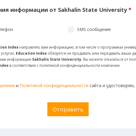
ия информации от Sakhalin State University
*
лефон
SMS сообщение
ion Index
направлять вам информацию, в том числе о программах униве
 услугах.
Education Index
обязуется не продавать или передавать ваши д
и вам информации
Sakhalin State University
. Вы можете отказаться от п
Index
в соответствии с политикой конфиденциальности компании.
ашением
и
Политикой конфиденциальности
сайта и удостоверяю,
Отправить