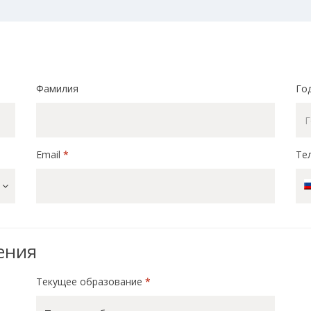
Фамилия
Го
Email
*
Те
ения
Текущее образование
*