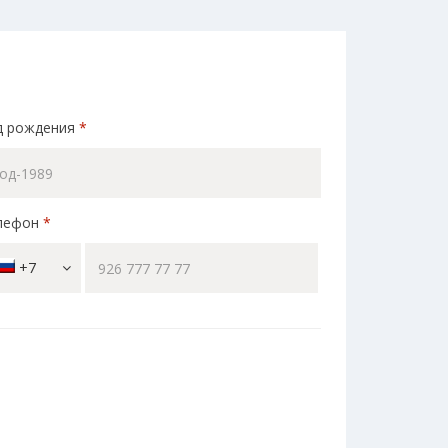
д рождения
*
лефон
*
+7