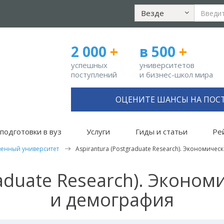
Везде
2 000
+
в 500
+
успешных
университетов
поступлений
и бизнес-школ мира
ОЦЕНИТЕ ШАНСЫ НА ПОС
подготовки в вуз
Услуги
Гиды и статьи
Ре
венный университет
Aspirantura (Postgraduate Research). Экономиче
raduate Research). Эконо
и демография