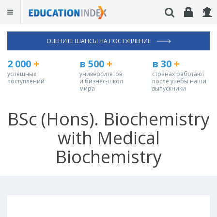
ОЦЕНИТЕ ШАНСЫ НА ПОСТУПЛЕНИЕ
2 000
+
в 500
+
в 30
+
успешных
университетов
странах работают
поступлений
и бизнес-школ
после учебы наши
мира
выпускники
BSc (Hons). Biochemistry
with Medical
Biochemistry