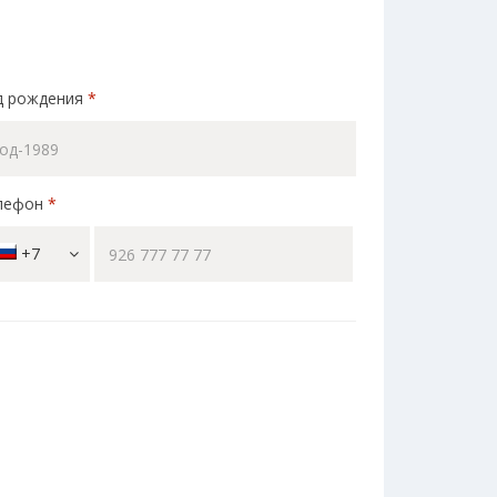
д рождения
*
лефон
*
+7