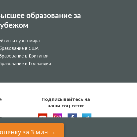
ысшее образование за
рубежом
ейтинги вузов мира
бразование в США
бразование в Британии
бразование в Голландии
Подписывайтесь на
е
наши соц.сети:
и
оценку за 3 мин →