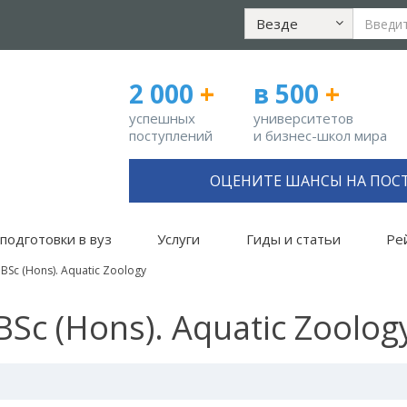
Везде
2 000
+
в 500
+
успешных
университетов
поступлений
и бизнес-школ мира
ОЦЕНИТЕ ШАНСЫ НА ПОС
подготовки в вуз
Услуги
Гиды и статьи
Ре
BSc (Hons). Aquatic Zoology
BSc (Hons). Aquatic Zoolog