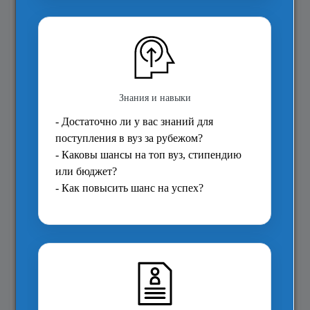
Право
Социальные науки
Технологии
Языки Азии, Африки, Америк
Австралии
Языки и культура Европы
Интересующий уровень образования?
*
Подготовка в вуз
Первое высшее
Магистратура
MBA
Аспирантура
A-levels
Курсы английского
Короткие курсы
Довузовские программы