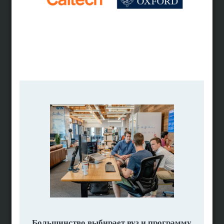
Поисковик программ
Программы по предметам
Поиск вузов
Вузы по странам
Помощь в поступлении
Подбор программ
Личная консультация
Мотивационное письмо
Полное сопровождение
Высшее образование за рубежом
Рейтинги вузов мира
Образование в США
Образование в Британии
Образование в Голландии