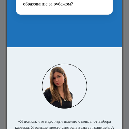
Укажите канал связи для получения
информации от University of Toledo
*
Email
Телефон
SMS сообщение
Предоставляя свои данные, вы даёте согласие
Education
Index
направлять вам информацию, в том числе о
программах университетов, мероприятиях,
финансировании учебы, студенческой жизни, проживании,
карьере и о своих услугах.
Education Index
обязуется не
продавать или передавать ваши данные для стороннего
маркетинга, но может работать с партнерами для
организации пересылки вам информации
University of
Toledo
. Вы можете отказаться от получения информации в