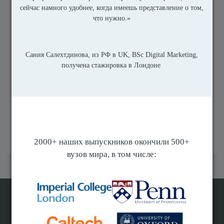
любое время, используя ссылки, предоставляемые в
сообщениях
Education Index
в соответствии с политикой
конфиденциальности компании.
Я соглашаюсь с
Пользовательским
соглашением
и
Политикой конфиденциальности
сайта и удостоверяю, что мне больше 16 лет
*
Отправить
Поиск программ вузов мира