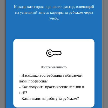
Текущее образование
Что хотите изучать?
*
Архитектура и строительство
Бизнес и управление
Биологические науки
Ветеринария, сельск хоз-во
Естественные науки
Инженерное дело
Искусство и дизайн
История и философия
Лингвистика английского
Массовые коммуникации
Математика, вычислит. техн.
Медицина и стоматология
Медицина: близкие предметы
Педагогика и преподавание