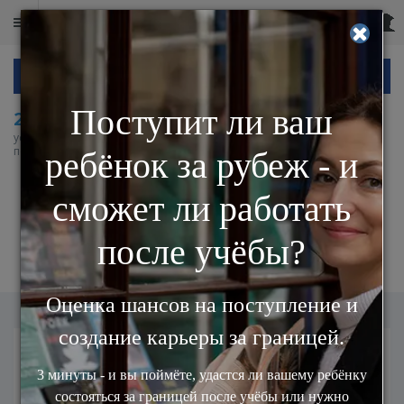
ОЦЕНИТЕ ШАНСЫ НА ПОСТУПЛЕНИЕ
2 000
+
в 500
+
в 30
+
успешных
университетов
странах работают
поступлений
и бизнес-школ
после учебы наши
мира
выпускники
Отправить вопрос в
University of Toledo
Персональные данные