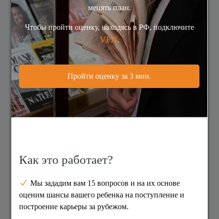
Ваше имя
*
Фамилия
Год рождения
*
Страна проживания
*
Страна
Email
*