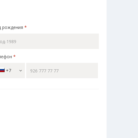
д рождения
*
лефон
*
+7