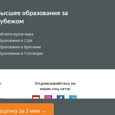
ысшее образование за
рубежом
ейтинги вузов мира
бразование в США
бразование в Британии
бразование в Голландии
Подписывайтесь на
е
наши соц.сети:
и
оценку за 3 мин →