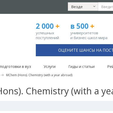
Везде
2 000
+
в 500
+
успешных
университетов
поступлений
и бизнес-школ мира
ОЦЕНИТЕ ШАНСЫ НА ПОС
подготовки в вуз
Услуги
Гиды и статьи
Ре
MChem (Hons). Chemistry (with a year abroad)
ns). Chemistry (with a ye