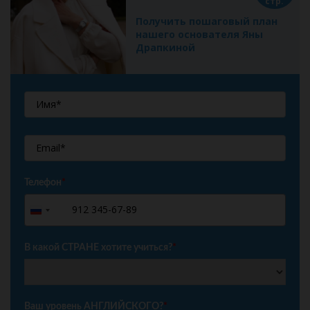
стр.
Получить пошаговый план
нашего основателя Яны
Драпкиной
Телефон
*
+7
Russia
+7
В какой СТРАНЕ хотите учиться?
*
Ваш уровень АНГЛИЙСКОГО?
*