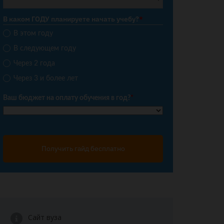
В каком ГОДУ планируете начать учебу?
*
В этом году
В следующем году
Через 2 года
Через 3 и более лет
Ваш бюджет на оплату обучения в год?
*
Получить гайд бесплатно
Сайт вуза