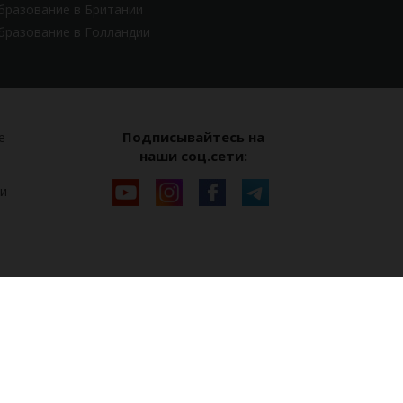
бразование в Британии
бразование в Голландии
Подписывайтесь на
е
наши соц.сети:
и