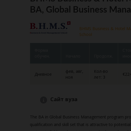
BA, Global Business Man
BHMS Business & Hotel 
School
Форма
Сто
обучен.
Начало
Продолж.
ино
фев, авг,
Кол-во
Дневное
€22
ноя
лет: 3
Сайт вуза
The BA in Global Business Management program prov
qualification and skill set that is attractive to poten