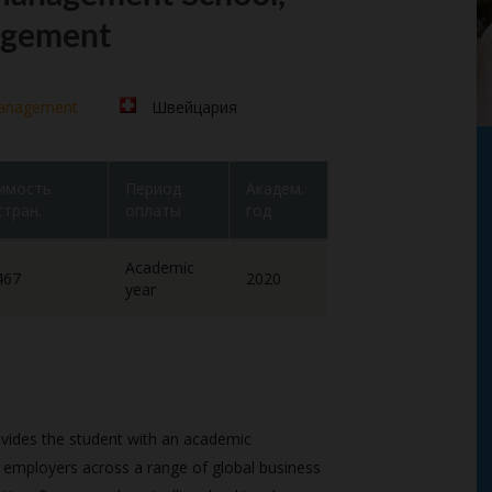
agement
Management
Швейцария
имость
Период
Академ.
стран.
оплаты
год
Academic
467
2020
year
ides the student with an academic
tial employers across a range of global business