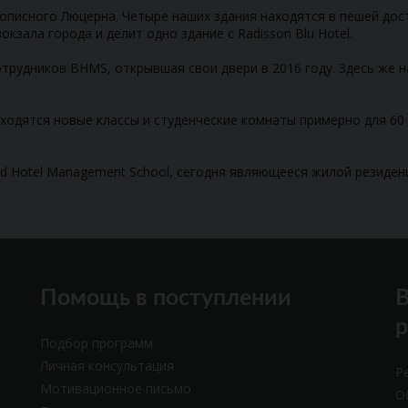
писного Люцерна. Четыре наших здания находятся в пешей досту
окзала города и делит одно здание с Radisson Blu Hotel.
отрудников BHMS, открывшая свои двери в 2016 году. Здесь же 
аходятся новые классы и студенческие комнаты примерно для 60 ч
and Hotel Management School, сегодня являющееся жилой резиден
Помощь в поступлении
В
Подбор программ
Личная консультация
Р
Мотивационное письмо
О