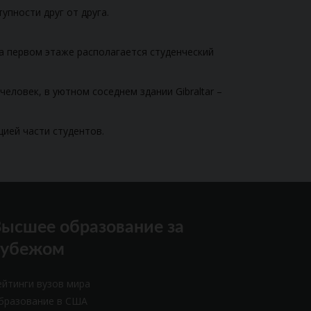
пности друг от друга.
на первом этаже располагается студенческий
еловек, в уютном соседнем здании Gibraltar –
цией части студентов.
ысшее образование за
рубежом
ейтинги вузов мира
бразование в США