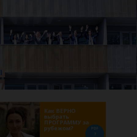
Как ВЕРНО
выбрать
ПРОГРАММУ за
рубежом?
PDF
7