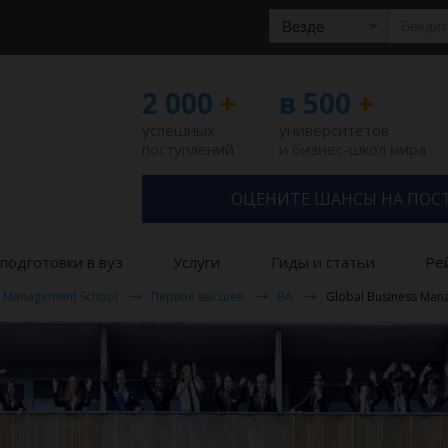
Везде
2 000
+
в 500
+
успешных
университетов
поступлений
и бизнес-школ мира
ОЦЕНИТЕ ШАНСЫ НА ПОС
подготовки в вуз
Услуги
Гиды и статьи
Ре
l Management School
Первое высшее
BA
Global Business Ma