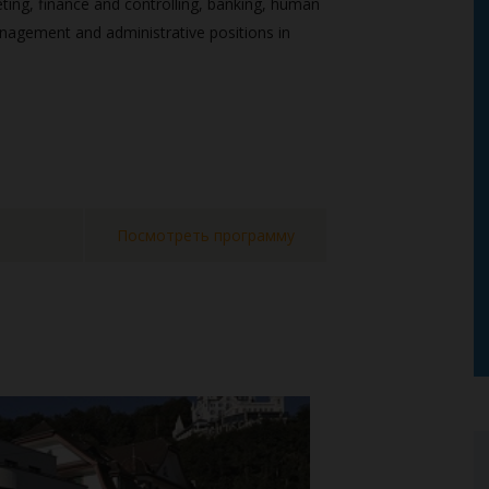
eting, finance and controlling, banking, human
agement and administrative positions in
Посмотреть программу