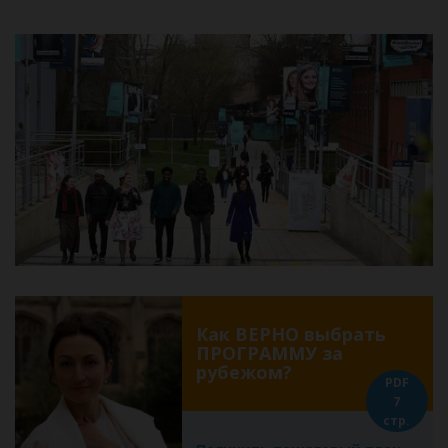
Как ВЕРНО выбрать
ПРОГРАММУ за
рубежом?
PDF
7
стр.