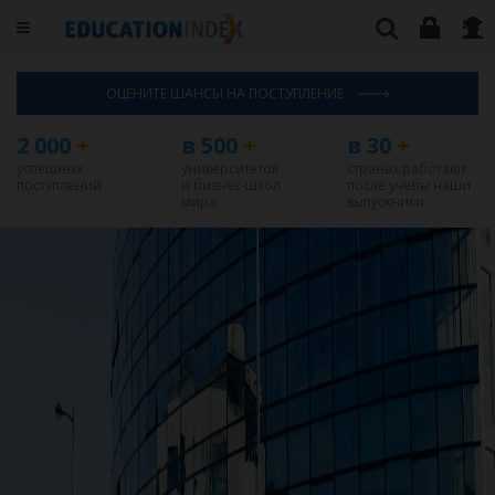
ОЦЕНИТЕ ШАНСЫ НА ПОСТУПЛЕНИЕ
2 000
+
в 500
+
в 30
+
успешных
университетов
странах работают
поступлений
и бизнес-школ
после учебы наши
мира
выпускники