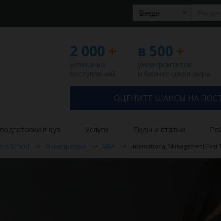
Везде
2 000
+
в 500
+
успешных
университетов
поступлений
и бизнес-школ мира
ОЦЕНИТЕ ШАНСЫ НА ПОС
подготовки в вуз
Услуги
Гиды и статьи
Ре
ness School
Магистратура
MBA
International Management Fast 