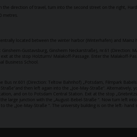
n the direction of travel, turn into the second street on the right, Har
50 metres.
ntrally located between the winter harbor (Winterhafen) and Mainz his
n: Ginsheim-Gustavsburg, Ginsheim Neckarstraße), nr.61 (Direction: 
xit at the stop Holzturm/ Malakoff-Passage. Enter the Malakoff-Pass
nal Business School.
the Bus nr.601 (Direction: Teltow Bahnhof) „Potsdam, Filmpark Babels
el-Straße“and then left again into the „Joe-May-Straße“. Alternatively,
ation, and on to Potsdam Central Station. Exit at the stop „Griebnitzs
l the large junction with the „August-Bebel-Straße “. Now turn left in
n to the „Joe-May-Straße “. The university building is on the left- hand