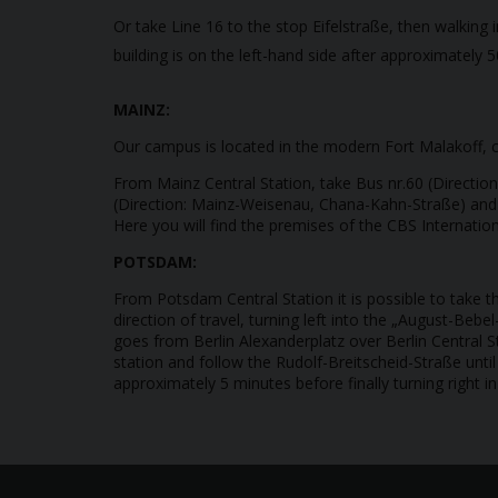
Or take Line 16 to the stop Eifelstraße, then walking i
building is on the left-hand side after approximately 
MAINZ:
Our campus is located in the modern Fort Malakoff, ce
From Mainz Central Station, take Bus nr.60 (Directio
(Direction: Mainz-Weisenau, Chana-Kahn-Straße) and e
Here you will find the premises of the CBS Internatio
POTSDAM:
From Potsdam Central Station it is possible to take 
direction of travel, turning left into the „August-Beb
goes from Berlin Alexanderplatz over Berlin Central St
station and follow the Rudolf-Breitscheid-Straße unti
approximately 5 minutes before finally turning right i