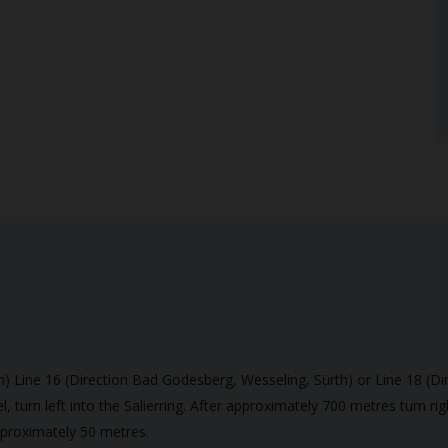
 Line 16 (Direction Bad Godesberg, Wesseling, Sürth) or Line 18 (Di
l, turn left into the Salierring. After approximately 700 metres turn ri
approximately 50 metres.