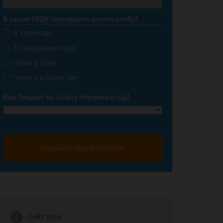
В каком ГОДУ планируете начать учебу?
*
В этом году
В следующем году
Через 2 года
Через 3 и более лет
Ваш бюджет на оплату обучения в год?
*
Получить гайд бесплатно
Сайт вуза