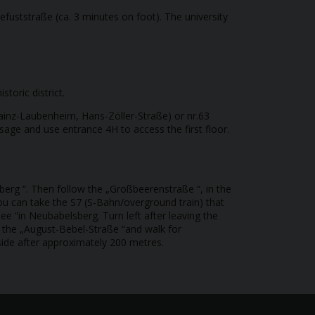
defuststraße (ca. 3 minutes on foot). The university
toric district.
Mainz-Laubenheim, Hans-Zöller-Straße) or nr.63
age and use entrance 4H to access the first floor.
berg “. Then follow the „Großbeerenstraße “, in the
 you can take the S7 (S-Bahn/overground train) that
ee “in Neubabelsberg. Turn left after leaving the
to the „August-Bebel-Straße “and walk for
 side after approximately 200 metres.