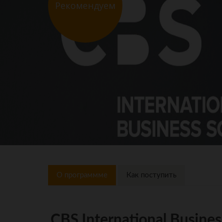
Рекомендуем
О программме
Как поступить
CBS International Busine