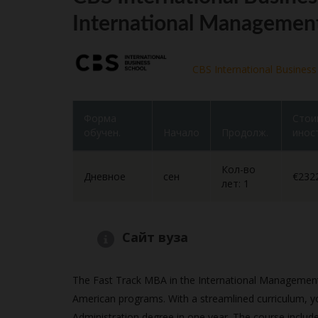
International Management
CBS International Business
Форма
Стои
обучен.
Начало
Продолж.
инос
Кол-во
Дневное
сен
€232
лет: 1
Сайт вуза
The Fast Track MBA in the International Management
American programs. With a streamlined curriculum, yo
Administration degree in one year. The course includ