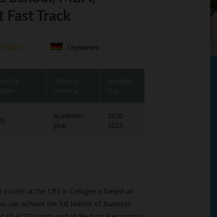
 Fast Track
 School
Германия
мость
Период
Академ.
тран.
оплаты
год
Academic
2020 -
20
year
2021
 course at the CBS in Cologne is based on
u can achieve the full Master of Business
es 60 ECTS points and all the typical economic