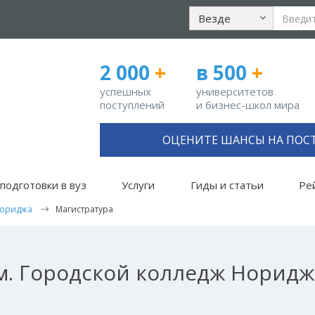
Везде
2 000
+
в 500
+
успешных
университетов
поступлений
и бизнес-школ мира
ОЦЕНИТЕ ШАНСЫ НА ПОС
подготовки в вуз
Услуги
Гиды и статьи
Ре
Нориджа
Магистратура
. Городской колледж Норидж