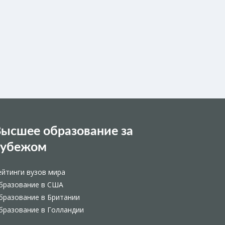
ысшее образование за
рубежом
ейтинги вузов мира
бразование в США
бразование в Британии
бразование в Голландии