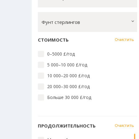
Лингвистика английского
Массовые коммуникации
Фунт стерлингов
Математика, вычислит. техн.
Медицина и стоматология
СТОИМОСТЬ
Очистить
Медицина: близкие предметы
0–5000 £/год
Педагогика и преподавание
5 000–10 000 £/год
Право
10 000–20 000 £/год
Социальные науки
20 000–30 000 £/год
Технологии
Больше 30 000 £/год
Языки Азии, Африки, Америки и
Австралии
Языки и культура Европы
ПРОДОЛЖИТЕЛЬНОСТЬ
Очистить