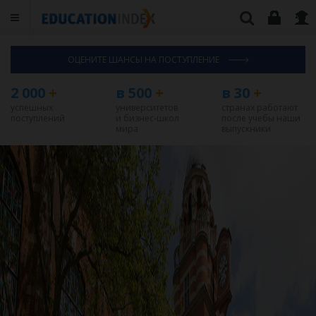
ОЦЕНИТЕ ШАНСЫ НА ПОСТУПЛЕНИЕ
2 000
+
в 500
+
в 30
+
успешных
университетов
странах работают
поступлений
и бизнес-школ
после учебы наши
мира
выпускники