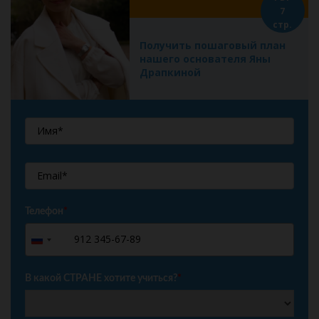
7
стр.
Получить пошаговый план
нашего основателя Яны
Драпкиной
Телефон
*
+7
Russia
+7
В какой СТРАНЕ хотите учиться?
*