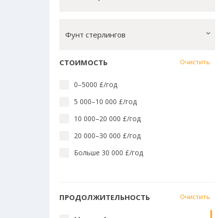
Лингвистика английского
Массовые коммуникации
Фунт стерлингов
Математика, вычислит. техн.
Медицина и стоматология
СТОИМОСТЬ
Очистить
Медицина: близкие предметы
0–5000 £/год
Педагогика и преподавание
5 000–10 000 £/год
Право
10 000–20 000 £/год
Социальные науки
20 000–30 000 £/год
Технологии
Больше 30 000 £/год
Языки Азии, Африки, Америки и
Австралии
Языки и культура Европы
ПРОДОЛЖИТЕЛЬНОСТЬ
Очистить