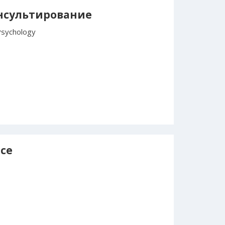
нсультирование
 Psychology
nce