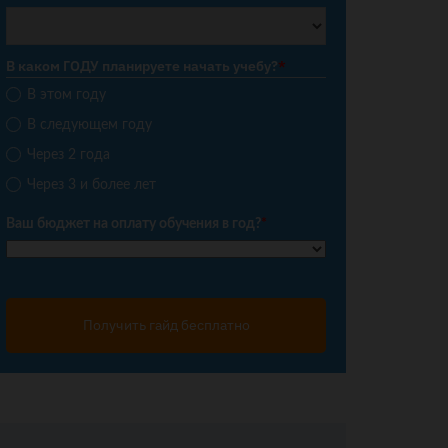
В каком ГОДУ планируете начать учебу?
*
В этом году
В следующем году
Через 2 года
Через 3 и более лет
Ваш бюджет на оплату обучения в год?
*
Получить гайд бесплатно