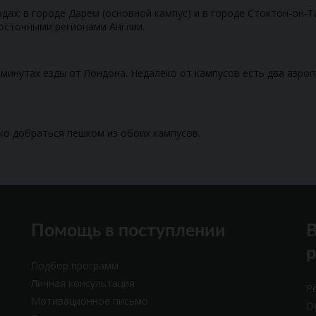
дах: в городе Дарем (основной кампус) и в городе Стоктон-он-Т
осточными регионами Англии.
5 минутах езды от Лондона. Недалеко от кампусов есть два аэро
ко добраться пешком из обоих кампусов.
Помощь в поступлении
В
Подбор программ
Личная консультация
Р
Мотивационное письмо
О