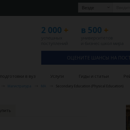
Везде
2 000
+
в 500
+
успешных
университетов
поступлений
и бизнес-школ мира
ОЦЕНИТЕ ШАНСЫ НА ПОС
подготовки в вуз
Услуги
Гиды и статьи
Ре
Магистратура
MA
Secondary Education (Physical Education)
упить