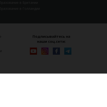
бразование в Британии
бразование в Голландии
Подписывайтесь на
е
наши соц.сети:
и