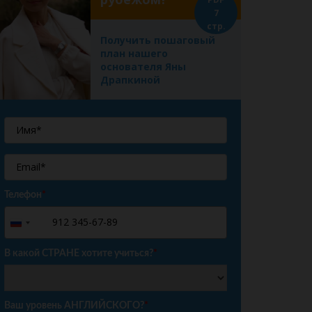
7
стр.
Получить пошаговый
план нашего
основателя Яны
Драпкиной
Телефон
*
+7
Russia
+7
В какой СТРАНЕ хотите учиться?
*
Ваш уровень АНГЛИЙСКОГО?
*