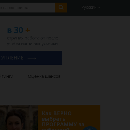
Русский
в 30
+
странах работают после
учебы наши выпускники
ТУПЛЕНИЕ
йтинги
Оценка шансов
Как ВЕРНО
выбрать
ПРОГРАММУ за
рубежом?
PDF