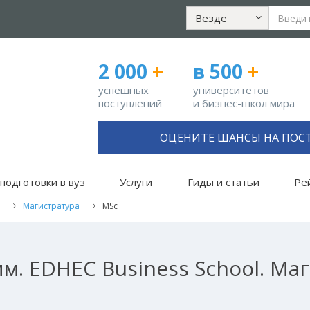
Везде
2 000
+
в 500
+
успешных
университетов
поступлений
и бизнес-школ мира
ОЦЕНИТЕ ШАНСЫ НА ПОС
подготовки в вуз
Услуги
Гиды и статьи
Ре
Магистратура
MSc
м. EDHEC Business School. Маг