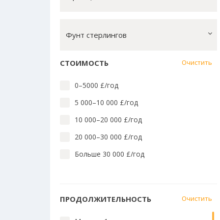
Лингвистика английского
Массовые коммуникации
Фунт стерлингов
Математика, вычислит. техн.
Медицина и стоматология
СТОИМОСТЬ
Очистить
Медицина: близкие предметы
0–5000 £/год
Педагогика и преподавание
5 000–10 000 £/год
Право
10 000–20 000 £/год
Социальные науки
20 000–30 000 £/год
Технологии
Больше 30 000 £/год
Языки Азии, Африки, Америки и
Австралии
Языки и культура Европы
ПРОДОЛЖИТЕЛЬНОСТЬ
Очистить