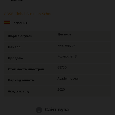
GBSB Global Business School
Испания
Дневное
Форма обучен.
янв, апр, окт
Начало
Кол-во лет: 3
Продолж.
€8750
Стоимость иностран.
Academic year
Период оплаты
2020
Академ. год
Сайт вуза