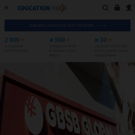
ОЦЕНИТЕ ШАНСЫ НА ПОСТУПЛЕНИЕ
2 000
+
в 500
+
в 30
+
успешных
университетов
странах работают
поступлений
и бизнес-школ
после учебы наши
мира
выпускники