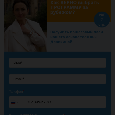
Как ВЕРНО выбрать
ПРОГРАММУ за
рубежом?
PDF
7
стр.
Получить пошаговый план
нашего основателя Яны
Драпкиной
Телефон
*
+7
Russia
+7