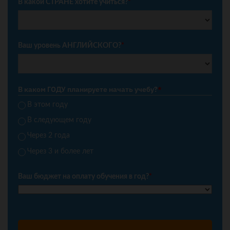
В какой СТРАНЕ хотите учиться?
*
Ваш уровень АНГЛИЙСКОГО?
*
В каком ГОДУ планируете начать учебу?
*
В этом году
В следующем году
Через 2 года
Через 3 и более лет
Ваш бюджет на оплату обучения в год?
*