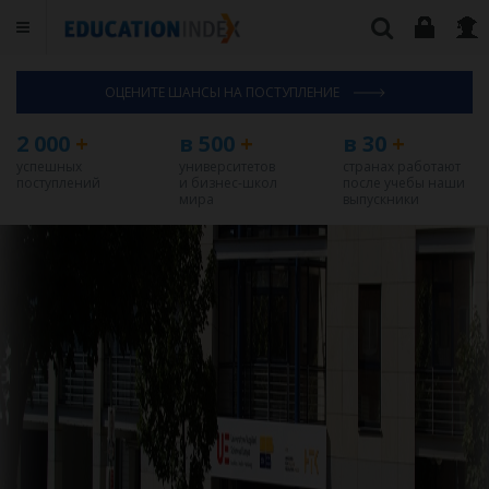
ОЦЕНИТЕ ШАНСЫ НА ПОСТУПЛЕНИЕ
2 000
+
в 500
+
в 30
+
успешных
университетов
странах работают
поступлений
и бизнес-школ
после учебы наши
мира
выпускники