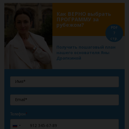
Как ВЕРНО выбрать
ПРОГРАММУ за
рубежом?
PDF
7
стр.
Получить пошаговый план
нашего основателя Яны
Драпкиной
Телефон
*
+7
Russia