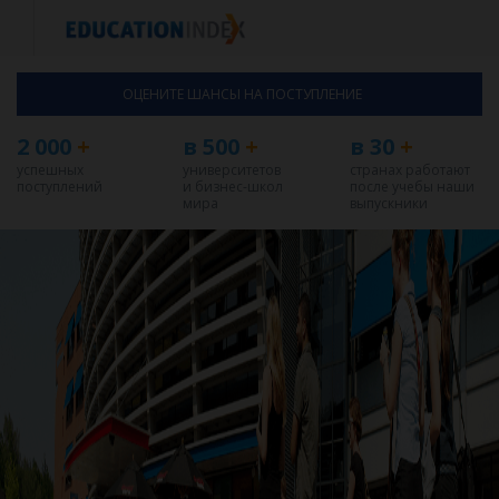
ОЦЕНИТЕ ШАНСЫ НА ПОСТУПЛЕНИЕ
2 000
+
в 500
+
в 30
+
успешных
университетов
странах работают
поступлений
и бизнес-школ
после учебы наши
мира
выпускники