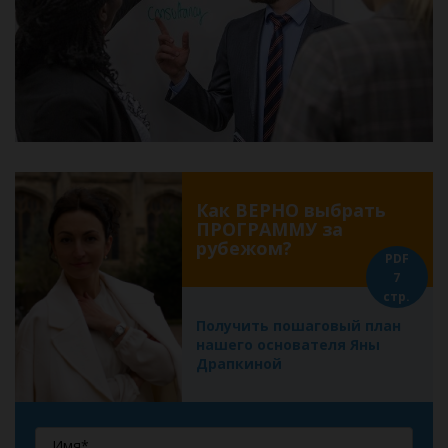
Как ВЕРНО выбрать
ПРОГРАММУ за
рубежом?
PDF
7
стр.
Получить пошаговый план
нашего основателя Яны
Драпкиной