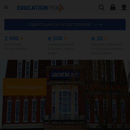
ОЦЕНИТЕ ШАНСЫ НА ПОСТУПЛЕНИЕ
2 000
+
в 500
+
в 30
+
успешных
университетов
странах работают
поступлений
и бизнес-школ
после учебы наши
мира
выпускники
Рекомендуем