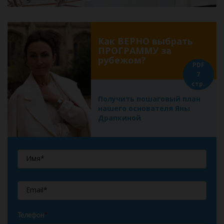
Как ВЕРНО выбрать
ПРОГРАММУ за
рубежом?
PDF
7
стр.
Получить пошаговый план
нашего основателя Яны
Драпкиной
Телефон
*