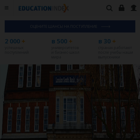
ОЦЕНИТЕ ШАНСЫ НА ПОСТУПЛЕНИЕ
2 000
+
в 500
+
в 30
+
успешных
университетов
странах работают
поступлений
и бизнес-школ
после учебы наши
мира
выпускники