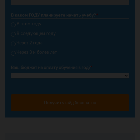
В каком ГОДУ планируете начать учебу?
*
В этом году
В следующем году
Через 2 года
Через 3 и более лет
Ваш бюджет на оплату обучения в год?
*
Получить гайд бесплатно