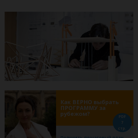
Как ВЕРНО выбрать
ПРОГРАММУ за
рубежом?
PDF
7
стр.
Получить пошаговый план