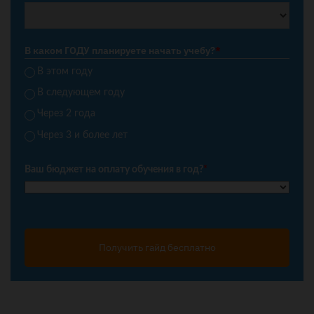
В каком ГОДУ планируете начать учебу?
*
В этом году
В следующем году
Через 2 года
Через 3 и более лет
Ваш бюджет на оплату обучения в год?
*
Получить гайд бесплатно