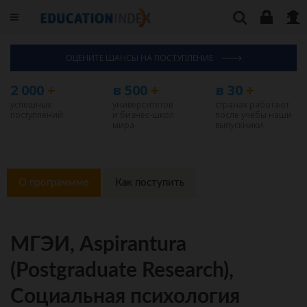
ОЦЕНИТЕ ШАНСЫ НА ПОСТУПЛЕНИЕ
2 000
+
в 500
+
в 30
+
успешных
университетов
странах работают
поступлений
и бизнес-школ
после учебы наши
мира
выпускники
О программме
Как поступить
МГЭИ, Aspirantura
(Postgraduate Research),
Социальная психология