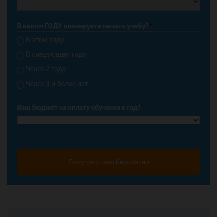
В каком ГОДУ планируете начать учебу?
*
В этом году
В следующем году
Через 2 года
Через 3 и более лет
Ваш бюджет на оплату обучения в год?
*
Получить гайд бесплатно