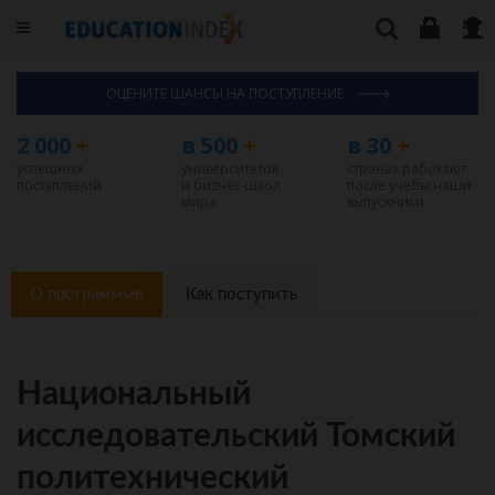
ОЦЕНИТЕ ШАНСЫ НА ПОСТУПЛЕНИЕ
2 000
+
в 500
+
в 30
+
успешных
университетов
странах работают
поступлений
и бизнес-школ
после учебы наши
мира
выпускники
О программме
Как поступить
Национальный
исследовательский Томский
политехнический