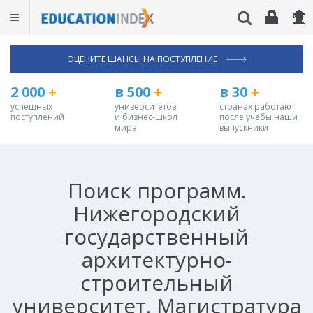
ОЦЕНИТЕ ШАНСЫ НА ПОСТУПЛЕНИЕ
2 000
+
в 500
+
в 30
+
успешных
университетов
странах работают
поступлений
и бизнес-школ
после учебы наши
мира
выпускники
Поиск программ.
Нижегородский
государственный
архитектурно-
строительный
университет. Магистратура